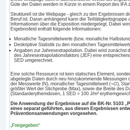
Güte der Daten werden in Kürze in einem Report des IFA 
Strukturell ist die Webpage - gleich zu den Ergebnissen 
Beruf ist. Daran anhängend kann die Teiltätigkeitsgruppe 
Informationen über die Exposition niedergelegt. Dabei w
Ergebnisfeld enthält folgende Informationen:
Monatliche Tagesmittelwerte (bzw. monatliche Halbstund
Deskriptive Statistik zu den monatlichen Tagesmittelwer
Angaben zur Jahresextrapolation. Dabei wird zunächst d
des Jahresextrapolationsfaktors (JEF) eine entsprechen
SED umgerechnet.
Eine solche Ressource ist kein statisches Element, sond
abgelegte Daten durch neu hinzukommende Messungen des 
der Messwerte (N), monatlicher Tagesmittelwert (¬∅), Stan
größter Wert der Stichprobe (Max), sowie die Breite des D
(Standarderythemdosen, 1 SED = 100 J/m² erythemgewich
Die Anwendung der Ergebnisse auf die BK-Nr. 5103 „Pl
eines separat geführten, aus diesen Ergebnissen entwi
Präventionsanwendungen vorgesehen.
„Freigegeben“